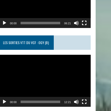
00:00
06:21
LES SORTIES VTT DU VCF : OGY (B)
ecteur
idéo
00:00
12:21