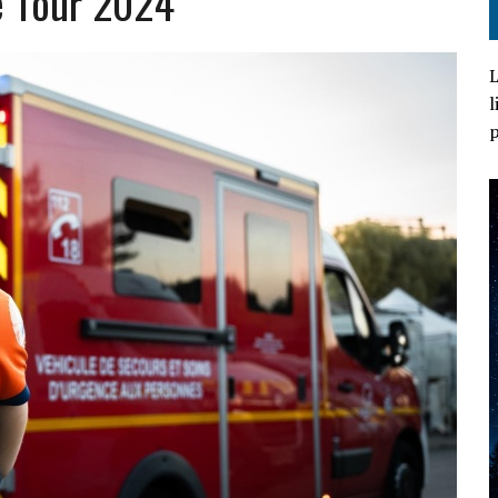
e Tour 2024
L
l
p