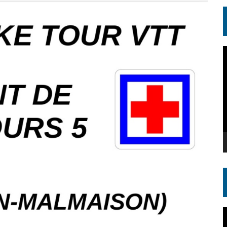
L
v
L
v