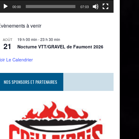
00:00
07:03
Évènements à venir
19 h 00 min
-
23 h 30 min
AOÛT
21
Nocturne VTT/GRAVEL de Faumont 2026
oir Le Calendrier
NOS SPONSORS ET PARTENAIRES