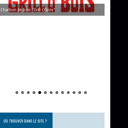
Johann Flon
Mondi
OÙ TROUVER DANS LE SITE ?