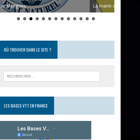
La mairie de Faumont
Café et Br
OÙ TROUVER DANS LE SITE ?
LES BASES VTT EN FRANCE