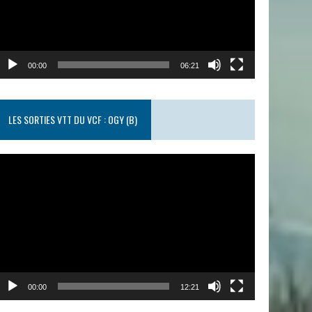
00:00
06:21
LES SORTIES VTT DU VCF : OGY (B)
ecteur
idéo
00:00
12:21