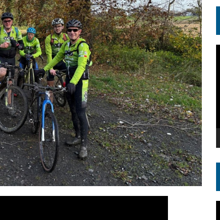
L
v
L
v