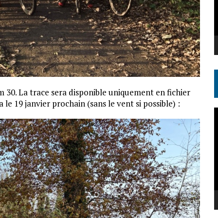
30. La trace sera disponible uniquement en fichier
le 19 janvier prochain (sans le vent si possible) :
L
v