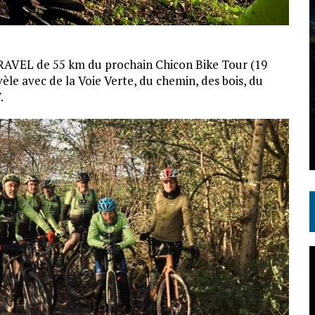
GRAVEL de 55 km du prochain Chicon Bike Tour (19
vèle avec de la Voie Verte, du chemin, des bois, du
.
L
v