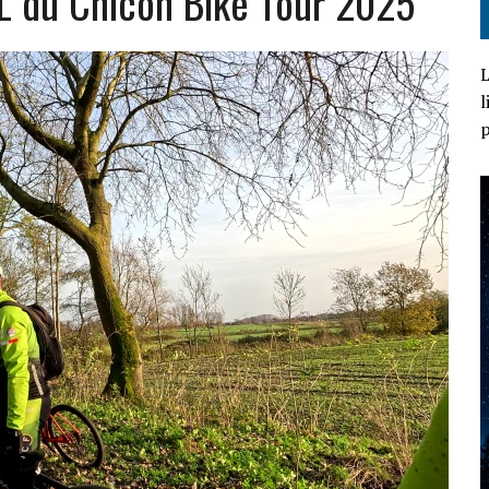
 du Chicon Bike Tour 2025
L
l
p