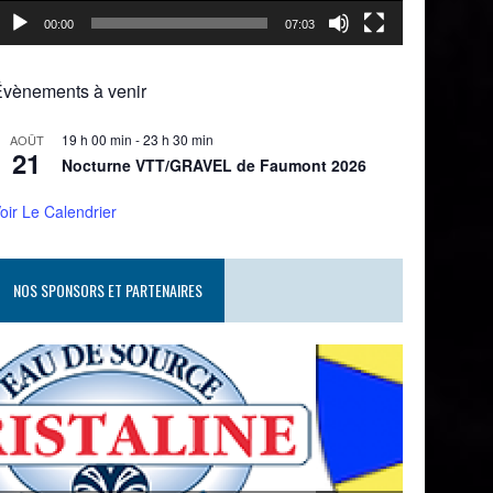
00:00
07:03
Évènements à venir
19 h 00 min
-
23 h 30 min
AOÛT
21
Nocturne VTT/GRAVEL de Faumont 2026
oir Le Calendrier
NOS SPONSORS ET PARTENAIRES