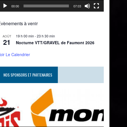
00:00
07:03
Évènements à venir
19 h 00 min
-
23 h 30 min
AOÛT
21
Nocturne VTT/GRAVEL de Faumont 2026
oir Le Calendrier
NOS SPONSORS ET PARTENAIRES