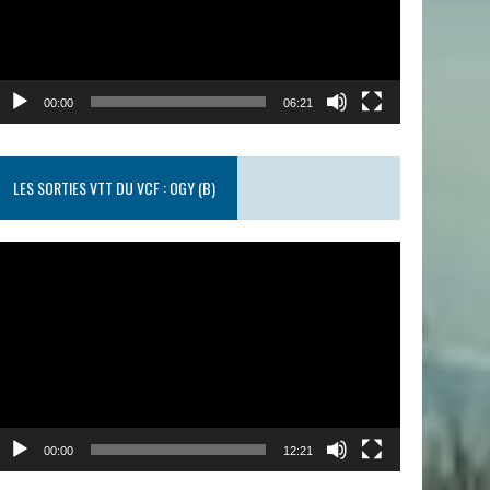
00:00
06:21
LES SORTIES VTT DU VCF : OGY (B)
ecteur
idéo
00:00
12:21