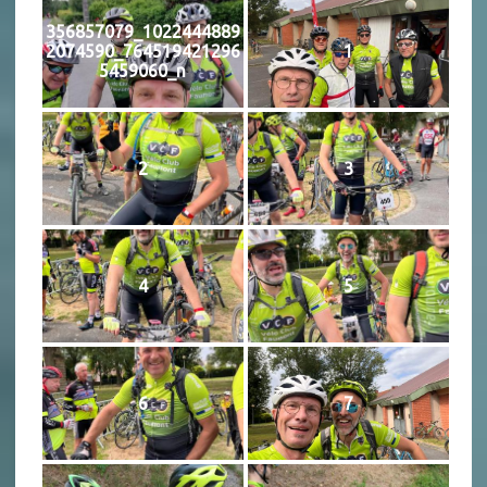
356857079_1022444889
2074590_764519421296
1
5459060_n
2
3
4
5
6
7