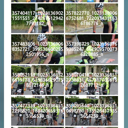
357404117_1023136902
357822770_1023136906
1551551_274267612942
6752681_722093431163
7793182_n
6786776_n
357483806_1023136906
357398729_1023136876
8352721_399538600255
9385247_662909570073
2501956_n
6228885_n
358052113_1023136852
358070418_1023136851
6619178_639836629075
2738831_457317705675
8072146_n
2687712_n
357477339_1023136851
358095640_1023136851
2298820_188420659376
0698780_135526417935
5156539_n
3654259_n