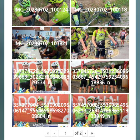
IMG_20230702_100124
IMG_20230702_100118
IMG_20230702_103821
3
357374728_5930973229
357046726_5931238096
39669_30232790848698
03687_45429759234096
20534_n
18936_n
357377904_5930992096
357437008_5930985496
06147_55646958698270
06213_26914766965119
08804_n
33949_n
«
‹
of
2
›
»