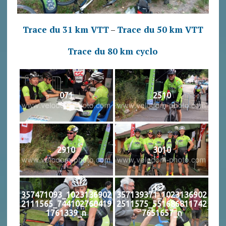
Trace du 31 km VTT
–
Trace du 50 km VTT
Trace du 80 km cyclo
071
2510
2910
3010
357471093_1023136902
357139371_1023136902
2111565_744102760419
2511575_551686811742
1761339_n
7651657_n