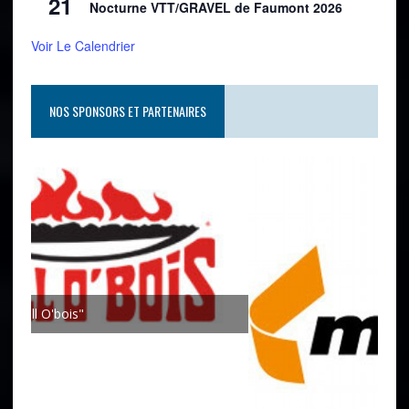
21
Nocturne VTT/GRAVEL de Faumont 2026
Voir Le Calendrier
NOS SPONSORS ET PARTENAIRES
Joh