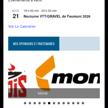
19 h 00 min
-
23 h 30 min
AOÛT
21
Nocturne VTT/GRAVEL de Faumont 2026
Voir Le Calendrier
NOS SPONSORS ET PARTENAIRES
Mondi
Joh