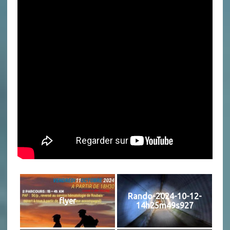
Rando-2024-10-12-
flyer
14h25m49s927