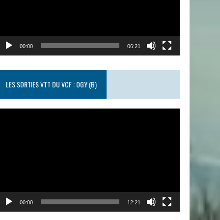
00:00
06:21
LES SORTIES VTT DU VCF : OGY (B)
ecteur
idéo
00:00
12:21