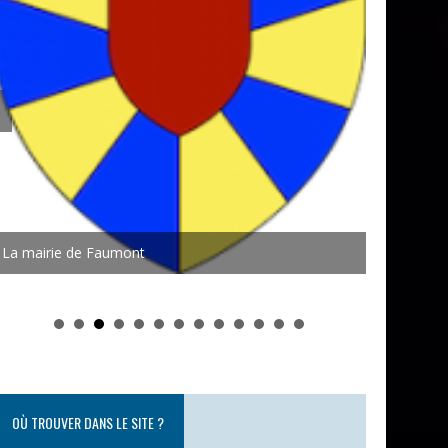
Charbon de 
OÙ TROUVER DANS LE SITE ?