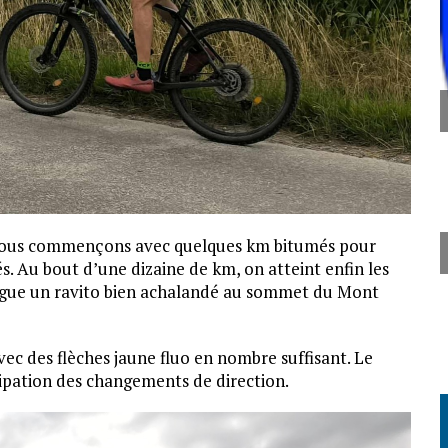
, nous commençons avec quelques km bitumés pour
La mairie de Faumont
s. Au bout d’une dizaine de km, on atteint enfin les
orgue un ravito bien achalandé au sommet du Mont
vec des flèches jaune fluo en nombre suffisant. Le
cipation des changements de direction.