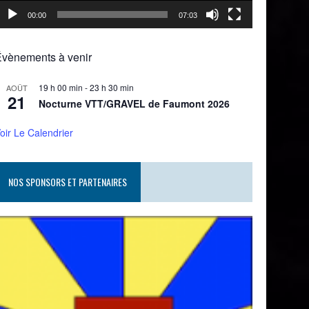
00:00
07:03
Évènements à venir
19 h 00 min
-
23 h 30 min
AOÛT
21
Nocturne VTT/GRAVEL de Faumont 2026
oir Le Calendrier
NOS SPONSORS ET PARTENAIRES
Café et Brasserie Bauden