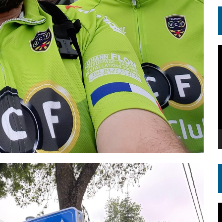
L
v
L
v