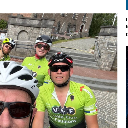
L
l
p