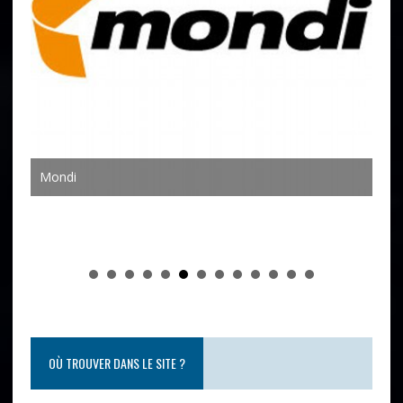
Joh
Mondi
OÙ TROUVER DANS LE SITE ?