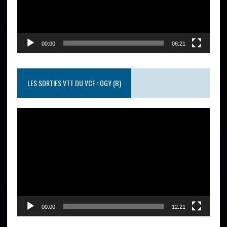
00:00
06:21
LES SORTIES VTT DU VCF : OGY (B)
Lecteur
vidéo
00:00
12:21