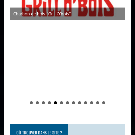
Joh
Mondi
OÙ TROUVER DANS LE SITE ?